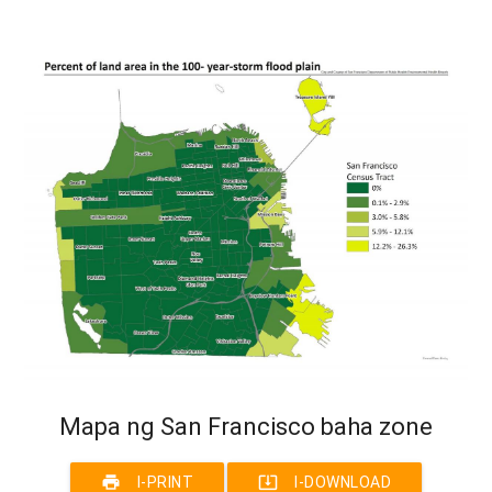
Mapa ng San Francisco baha zone
print
system_update_alt
I-PRINT
I-DOWNLOAD