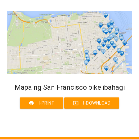
Mapa ng San Francisco bike ibahagi
print
system_update_alt
I-PRINT
I-DOWNLOAD