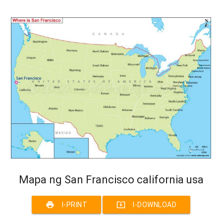
Mapa ng San Francisco california usa
print
system_update_alt
I-PRINT
I-DOWNLOAD